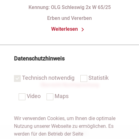
§ 29 GBO (hier: Nichtgeltendmachung
Kennung: OLG Schleswig 2x W 65/25
des Pflichtteils)
Erben und Vererben
Weiterlesen
Datenschutzhinweis
Technisch notwendig
Statistik
Übersicht Rechtsprechung
Video
Maps
Wir verwenden Cookies, um Ihnen die optimale
Nutzung unserer Webseite zu ermöglichen. Es
Notar Dresden
werden für den Betrieb der Seite