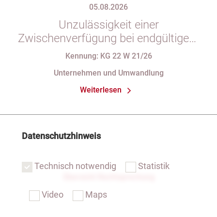
05.08.2026
Unzulässigkeit einer
Zwischenverfügung bei endgültigem
Eintragungshindernis und
Kennung: KG 22 W 21/26
Anforderungen an die Namensgebung
Unternehmen und Umwandlung
einer eGbR im Gesellschaftsregister
Weiterlesen
Datenschutzhinweis
Technisch notwendig
Statistik
Übersicht Rechtsprechung
Video
Maps