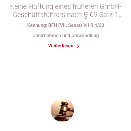
Keine Haftung eines früheren GmbH-
Geschäftsführers nach § 69 Satz 1
i.V.m. § 34 Abs. 1 AO nach Verlust
Kennung: BFH (VII. Senat) VII R 4/23
seiner Organstellung bei fortdauernder
Unternehmen und Umwandlung
Eintragung im Handelsregister
Weiterlesen