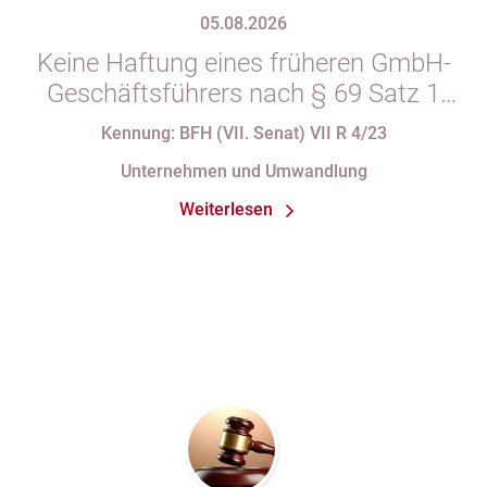
05.08.2026
Keine Haftung eines früheren GmbH-
Geschäftsführers nach § 69 Satz 1
i.V.m. § 34 Abs. 1 AO nach Verlust
Kennung: BFH (VII. Senat) VII R 4/23
seiner Organstellung bei fortdauernder
Unternehmen und Umwandlung
Eintragung im Handelsregister
Weiterlesen