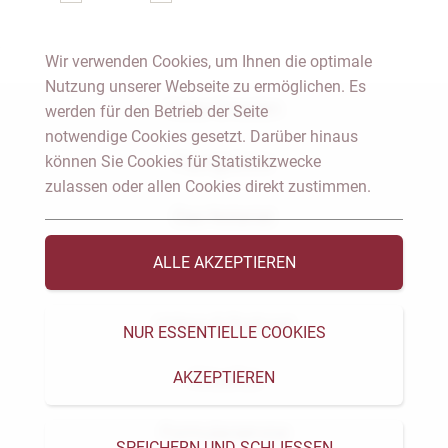
Wir verwenden Cookies, um Ihnen die optimale
Nutzung unserer Webseite zu ermöglichen. Es
Notar Dresden
werden für den Betrieb der Seite
notwendige Cookies gesetzt. Darüber hinaus
können Sie Cookies für Statistikzwecke
Fachgebiete
zulassen oder allen Cookies direkt zustimmen.
Das Notariat
ALLE AKZEPTIEREN
Vorträge & Veröffentlichungen
Videos & Podcast
NUR ESSENTIELLE COOKIES
AKZEPTIEREN
Aktuelles
Formularservice
SPEICHERN UND SCHLIESSEN