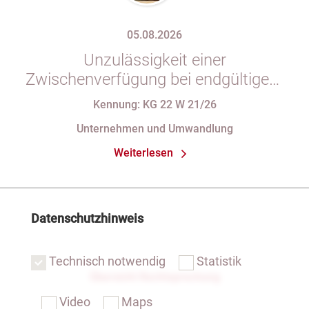
05.08.2026
Unzulässigkeit einer
Zwischenverfügung bei endgültigem
Eintragungshindernis und
Kennung: KG 22 W 21/26
Anforderungen an die Namensgebung
Unternehmen und Umwandlung
einer eGbR im Gesellschaftsregister
Weiterlesen
Datenschutzhinweis
Technisch notwendig
Statistik
Übersicht Rechtsprechung
Video
Maps