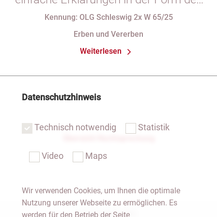
§ 29 GBO (hier: Nichtgeltendmachung
Kennung: OLG Schleswig 2x W 65/25
des Pflichtteils)
Erben und Vererben
Weiterlesen
Datenschutzhinweis
Technisch notwendig
Statistik
Übersicht Rechtsprechung
Video
Maps
Wir verwenden Cookies, um Ihnen die optimale
Nutzung unserer Webseite zu ermöglichen. Es
Notar Dresden
werden für den Betrieb der Seite