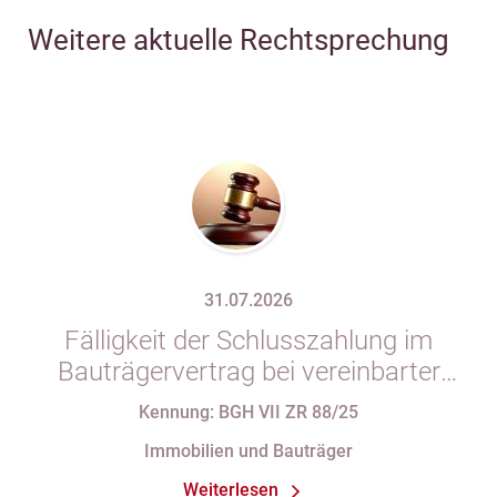
Weitere aktuelle Rechtsprechung
31.07.2026
Fälligkeit der Schlusszahlung im
Bauträgervertrag bei vereinbarter
Zahlung „nach vollständiger
Kennung: BGH VII ZR 88/25
Fertigstellung“ trotz im
Immobilien und Bauträger
Abnahmeprotokoll festgehaltener
Weiterlesen
Mängel am Sondereigentum