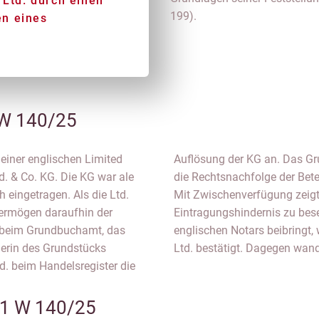
 Ltd. durch einen
199).
n eines
 W 140/25
n einer englischen Limited
rte die Eintragung, weil
d. & Co. KG. Die KG war ale
eichend nachgewiesen wurde.
eingetragen. Als die Ltd.
n die Möglichkeit auf, das
vermögen daraufhin der
e eine Erklärung eines
ag beim Grundbuchamt, das
ngsmacht des Directors der
merin des Grundstücks
Ltd. bestätigt. Dagegen wand
d. beim Handelsregister die
 1 W 140/25