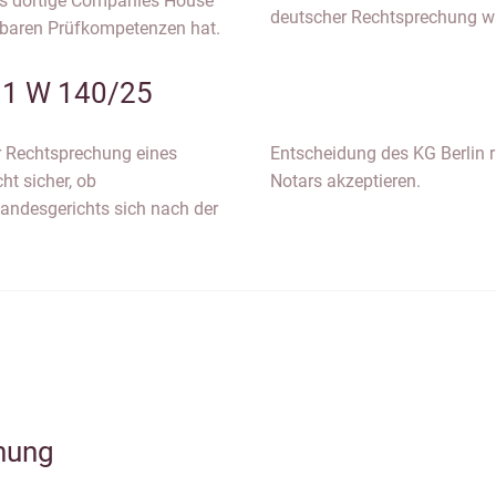
das dortige Companies House
deutscher Rechtsprechung w
hbaren Prüfkompetenzen hat.
n 1 W 140/25
r Rechtsprechung eines
ätigung eines deutschen
ht sicher, ob
Notars akzeptieren.
andesgerichts sich nach der
hung