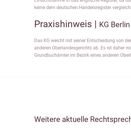
Einsichtnahme in das englische Register, da 
keine dem deutschen Handelsregister vergleic
Praxishinweis |
KG Berli
Das KG weicht mit seiner Entscheidung von de
Entscheidung des KG Berlin richten und die Best
anderen Oberlandesgerichts ab. Es ist daher nic
Grundbuchämter im Bezirk eines anderen Oberl
Weitere aktuelle Rechtsprec