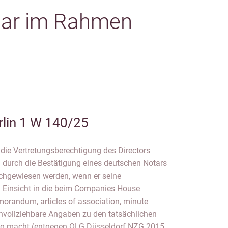
otar im Rahmen
rlin 1 W 140/25
ie Vertretungsberechtigung des Directors
h durch die Bestätigung eines deutschen Notars
hgewiesen werden, wenn er seine
h Einsicht in die beim Companies House
randum, articles of association, minute
vollziehbare Angaben zu den tatsächlichen
ung macht (entgegen OLG Düsseldorf NZG 2015,