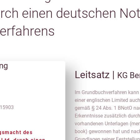
durch einen deutschen N
erfahrens
ung
Leitsatz |
KG Be
Im Grundbuchverfahren kann d
einer englischen Limited auc
 15903
gemäß § 24 Abs. 1 BNotO nac
Erkenntnisse zusätzlich durc
vorhandenen Unterlagen (memo
book) gewonnen hat und nach
ngsmacht des
Grundlagen seiner Feststell