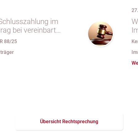
27
r Schlusszahlung im
W
rag bei vereinbarter
I
 vollständiger
R 88/25
Ke
“ trotz im
träger
Im
koll festgehaltener
We
ondereigentum
Übersicht Rechtsprechung