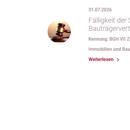
31.07.2026
Fälligkeit de
Bauträgervert
Zahlung „nach
Kennung: BGH VII Z
Fertigstellung
Immobilien und Bau
Abnahmeproto
Weiterlesen
Mängel am S