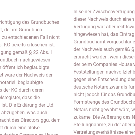
In seiner Zwischenverfügung
dieser Nachweis durch einen
Berichtigung des Grundbuches
Verfügung war aber rechtswidr
rf, der im Grundbuch
hingewiesen hat, das Eintra
m zu entschiedenen Fall nicht
Grundbuchamt vorgeschlagen
 KG bereits erloschen ist.
der Nachweis auch gemäß § 
illigung gemäß § 22 Abs. 1
erbracht werden, wenn dieser
 Grundbuch nachgewiesen
der beim Companies House 
r öffentlich beglaubigte
Feststellungen nachvollziehb
et wäre der Nachweis der
gegen eine Entscheidung de
notariell beglaubigte
deutsche Notare zwar als für
s der KG durch deren
nicht jedoch für das Grundbu
sregister, dass die
Formstrenge des Grundbuchs
ist. Die Erklärung der Ltd.
Notars nicht gewahrt wäre, we
or abzugeben, was auch
zukäme. Die Äußerung des Not
macht des Directors ggü. dem
Stellungnahme, zu der aber a
t durch eine bloße
Vertretungsverhältnisse einer