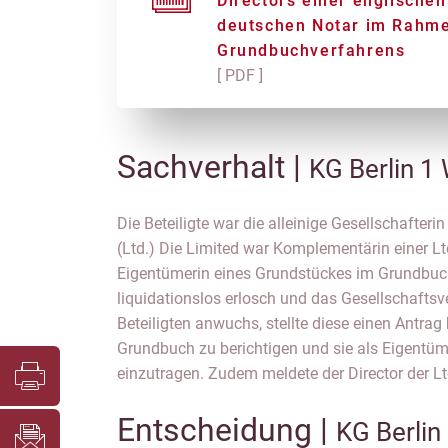
Directors einer englischen
deutschen Notar im Rahme
Grundbuchverfahrens
[ PDF ]
Sachverhalt |
KG Berlin 1
Die Beteiligte war die alleinige Gesellschafteri
Auflösung der KG an. Das Grundbuchamt verweige
(Ltd.) Die Limited war Komplementärin einer Lt
die Rechtsnachfolge der Beteiligten nicht ausr
Eigentümerin eines Grundstückes im Grundbuch 
Mit Zwischenverfügung zeigte es der Beteiligte
liquidationslos erlosch und das Gesellschafts
Eintragungshindernis zu beseitigen, indem si
Beteiligten anwuchs, stellte diese einen Antr
englischen Notars beibringt, welche die Vertretu
Grundbuch zu berichtigen und sie als Eigentü
einzutragen. Zudem meldete der Director der Lt
Entscheidung |
KG Berlin