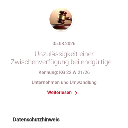
05.08.2026
Unzulässigkeit einer
Zwischenverfügung bei endgültigem
Eintragungshindernis und
Kennung: KG 22 W 21/26
Anforderungen an die Namensgebung
Unternehmen und Umwandlung
einer eGbR im Gesellschaftsregister
Weiterlesen
Datenschutzhinweis