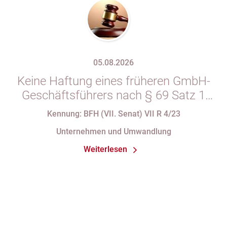
05.08.2026
Keine Haftung eines früheren GmbH-
Geschäftsführers nach § 69 Satz 1
i.V.m. § 34 Abs. 1 AO nach Verlust
Kennung: BFH (VII. Senat) VII R 4/23
seiner Organstellung bei fortdauernder
Unternehmen und Umwandlung
Eintragung im Handelsregister
Weiterlesen