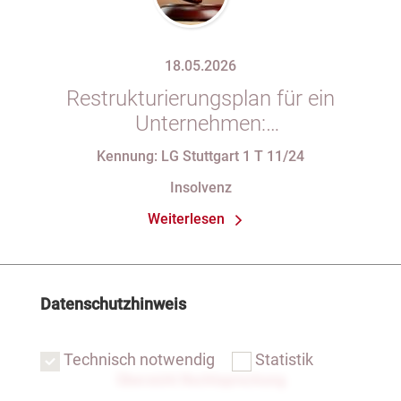
18.05.2026
Restrukturierungsplan für ein
Unternehmen:
Verfassungsbeschwerde gegen
Kennung: LG Stuttgart 1 T 11/24
Vorschriften des StaRUG
Insolvenz
Weiterlesen
Datenschutzhinweis
Technisch notwendig
Statistik
Übersicht Rechtsprechung