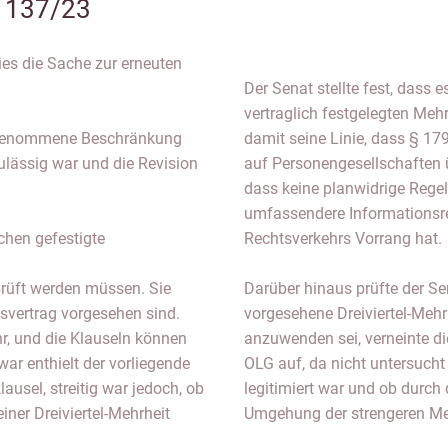
R 137/23
ies die Sache zur erneuten
Der Senat stellte fest, dass e
vertraglich festgelegten Mehr
vorgenommene Beschränkung
damit seine Linie, dass § 17
ulässig war und die Revision
auf Personengesellschaften ü
dass keine planwidrige Regel
umfassendere Informationsre
chen gefestigte
Rechtsverkehrs Vorrang hat.
prüft werden müssen. Sie
Darüber hinaus prüfte der Sen
tsvertrag vorgesehen sind.
vorgesehene Dreiviertel-Meh
r, und die Klauseln können
anzuwenden sei, verneinte di
r enthielt der vorliegende
OLG auf, da nicht untersucht
usel, streitig war jedoch, ob
legitimiert war und ob durch 
iner Dreiviertel-Mehrheit
Umgehung der strengeren Meh