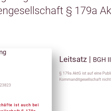
ngesellschaft § 179a Ak
ung
Leitsatz |
BGH I
§ 179a AktG ist auf eine Publ
Kommanditgesellschaft nicht
 23823
äfte ist auch bei