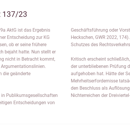
R 137/23
9a AktG ist das Ergebnis
Geschäftsführung oder Vorstan
iner Entscheidung zur KG
Heckschen, GWR 2022, 174). 
en, ob er seine frühere
Schutzes des Rechtsverkehrs
 bejaht hatte. Nun stellt er
g nicht in Betracht kommt,
Kritisch erscheint schließlic
 Argumentationslinien.
der unterbliebenen Prüfung d
n die geänderte
aufgehoben hat. Hätte der S
Mehrheitserfordernisse tatsä
den Beschluss als Auflösung
ch in Publikumsgesellschaften
Nichterreichen der Dreiviertel
seitigen Entscheidungen von