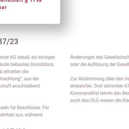
ellschaft § 179a
bar
137/23
einer KG besaß als einziges
Änderungen des Gesellschaft
äude bebautes Grundstück.
oder die Auflösung der Gesell
 erhielten die
rachtung“, aus der
Zur Abstimmung über den V
llschaft anschließend
einberufen. Dort stimmten 6
Kommanditist lehnte den Bes
auch das OLG wiesen die Kla
useln für Beschlüsse. Für
ehrheit aus, während