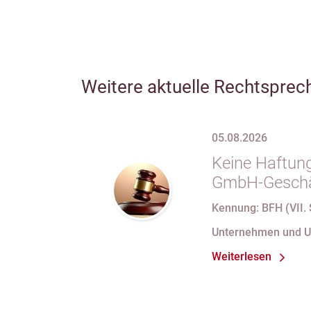
Weitere aktuelle Rechtsprec
05.08.2026
Keine Haftung
GmbH-Geschäf
69 Satz 1 i.V
Kennung: BFH (VII. 
nach Verlust 
Unternehmen und 
bei fortdauer
Weiterlesen
Handelsregist