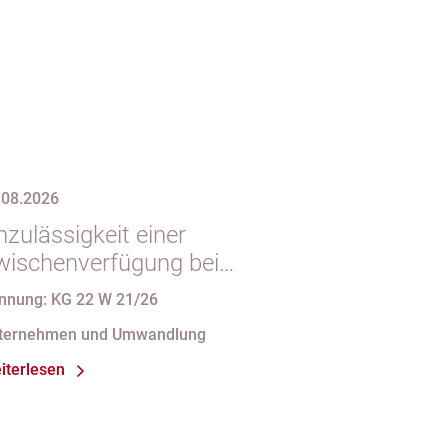
.08.2026
zulässigkeit einer
wischenverfügung bei
ndgültigem
nnung: KG 22 W 21/26
intragungshindernis und
ternehmen und Umwandlung
nforderungen an die
iterlesen
amensgebung einer eGbR im
sellschaftsregister