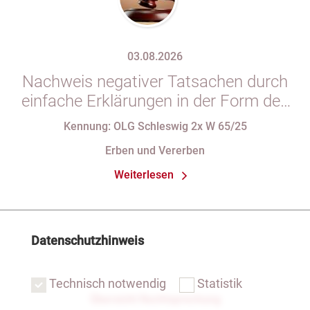
03.08.2026
Nachweis negativer Tatsachen durch
einfache Erklärungen in der Form des
§ 29 GBO (hier: Nichtgeltendmachung
Kennung: OLG Schleswig 2x W 65/25
des Pflichtteils)
Erben und Vererben
Weiterlesen
Datenschutzhinweis
Technisch notwendig
Statistik
Übersicht Rechtsprechung