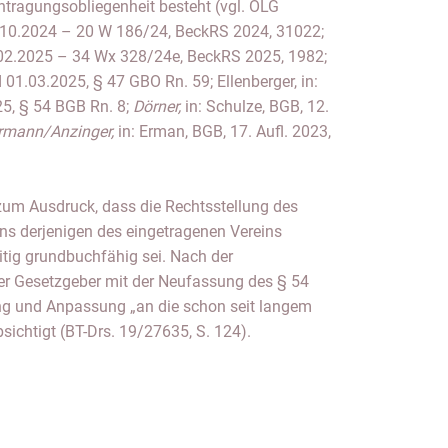
ntragungsobliegenheit besteht (vgl. OLG
10.10.2024 – 20 W 186/24, BeckRS 2024, 31022;
.02.2025 – 34 Wx 328/24e, BeckRS 2025, 1982;
01.03.2025, § 47 GBO Rn. 59; Ellenberger, in:
25, § 54 BGB Rn. 8;
Dörner,
in: Schulze, BGB, 12.
rmann/Anzinger,
in: Erman, BGB, 17. Aufl. 2023,
zum Ausdruck, dass die Rechtsstellung des
ins derjenigen des eingetragenen Vereins
itig grundbuchfähig sei. Nach der
r Gesetzgeber mit der Neufassung des § 54
ung und Anpassung „an die schon seit langem
ichtigt (BT-Drs. 19/27635, S. 124).