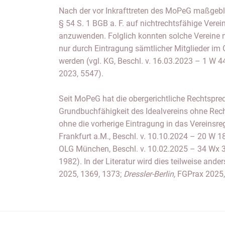
Nach der vor Inkrafttreten des MoPeG maßgeb
§ 54 S. 1 BGB a. F. auf nichtrechtsfähige Vere
anzuwenden. Folglich konnten solche Vereine n
nur durch Eintragung sämtlicher Mitglieder im
werden (vgl. KG, Beschl. v. 16.03.2023 – 1 W 
2023, 5547).
Seit MoPeG hat die obergerichtliche Rechtspre
Grundbuchfähigkeit des Idealvereins ohne Rech
ohne die vorherige Eintragung in das Vereinsreg
Frankfurt a.M., Beschl. v. 10.10.2024 – 20 W 
OLG München, Beschl. v. 10.02.2025 – 34 Wx 
1982). In der Literatur wird dies teilweise and
2025, 1369, 1373;
Dressler-Berlin,
FGPrax 2025,