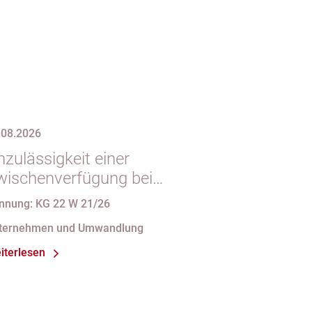
.08.2026
zulässigkeit einer
wischenverfügung bei
ndgültigem
nnung: KG 22 W 21/26
intragungshindernis und
ternehmen und Umwandlung
nforderungen an die
iterlesen
amensgebung einer eGbR im
sellschaftsregister