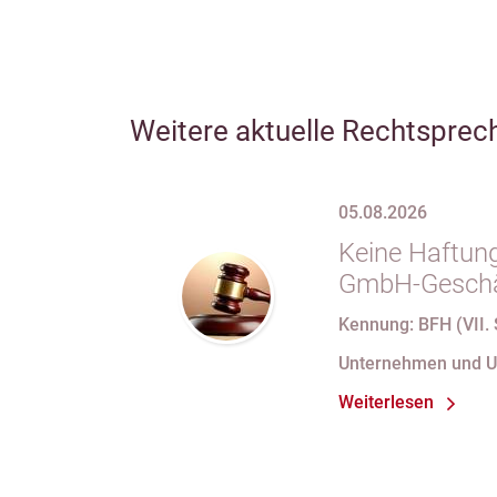
Weitere aktuelle Rechtsprec
05.08.2026
Keine Haftung
GmbH-Geschäf
69 Satz 1 i.V
Kennung: BFH (VII. 
nach Verlust 
Unternehmen und 
bei fortdauer
Weiterlesen
Handelsregist