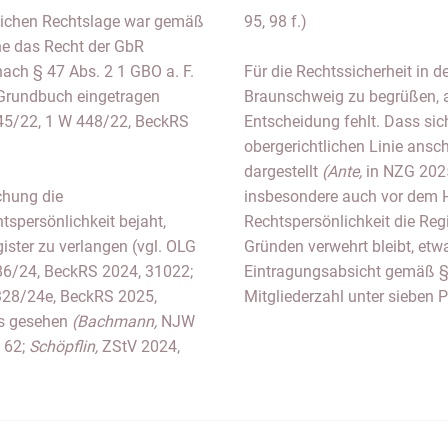
lichen Rechtslage war gemäß
95, 98 f.)
ine das Recht der GbR
ach § 47 Abs. 2 1 GBO a. F.
Für die Rechtssicherheit in d
 Grundbuch eingetragen
Braunschweig zu begrüßen, a
445/22, 1 W 448/22, BeckRS
Entscheidung fehlt. Dass sic
obergerichtlichen Linie ansch
dargestellt
(Ante,
in NZG 2025
chung die
insbesondere auch vor dem H
tspersönlichkeit bejaht,
Rechtspersönlichkeit die Reg
ister zu verlangen (vgl. OLG
Gründen verwehrt bleibt, et
186/24, BeckRS 2024, 31022;
Eintragungsabsicht gemäß §
328/24e, BeckRS 2025,
Mitgliederzahl unter sieben
ers gesehen
(Bachmann,
NJW
 62;
Schöpflin,
ZStV 2024,