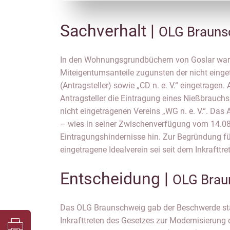
Sachverhalt |
OLG Brauns
In den Wohnungsgrundbüchern von Goslar war
Modernisierung des Personengesellschaftsrechts (M
Miteigentumsanteile zugunsten der nicht einget
nicht mehr grundbuchfähig. § 47 Abs. 2 GB
(Antragsteller) sowie „CD n. e. V.“ eingetragen
analog anzuwenden, sodass eine vorherige Ein
Antragsteller die Eintragung eines Nießbrauch
Vereinsregister Voraussetzung sei. Diese 
nicht eingetragenen Vereins „WG n. e. V.“. Da
Grundbuchamt durch eine weitere Zwischenve
– wies in seiner Zwischenverfügung vom 14.0
Eintragungshindernisse hin. Zur Begründung füh
eingetragene Idealverein sei seit dem Inkrafttr
Entscheidung |
OLG Brau
Das OLG Braunschweig gab der Beschwerde st
Inkrafttreten des Gesetzes zur Modernisierung 