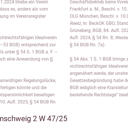
.2024 bliebe ein Verein
Geschäftsbetrieb keine Vorei
dass es, anders als vom
Frankfurt a. M., Beschl. v. 
ng im Vereinsregister
OLG München, Beschl. v. 10
Reetz,
in: BeckOK GBO, Stand 
Grüneberg, BGB, 84. Aufl. 20
nichtrechtsfähigen Idealverein
Aufl. 2024, § 54 Rn. 8;
Weste
24–53 BGB) entsprechend zur
§ 54 BGB Rn. 7a).
s unter § 54 S. 1 BGB a. F. –
uch eine Anwendung von §
§ 54 Abs. 1 S. 1 BGB bringe 
nichtrechtsfähigen Idealvere
angenähert werde, der unstre
planwidrigen Regelungslücke,
Gesetzesbegründung habe de
tfertigen könnte und die
BGB lediglich eine Klarstell
tspersönlichkeit beseitigen
bestehende Rechtslage“ beabs
0. Aufl. 2025, § 54 BGB Rn.
nschweig 2 W 47/25