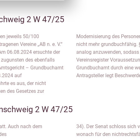
chweig 2 W 47/25
en jeweils 50/100
oPeG) am 01.01.2024
ragenen Vereine „AB n. e. V.“
O in der neuen Fassung sei
. Am 06.08.2024 ersuchte der
tragung des Vereins in das
s zugunsten des ebenfalls
Ansicht bestätigte das
s Amtsgericht – Grundbuchamt
rfügung vom 20.08.2024. Der
8.2024 auf
Antragsteller legt Beschwerde
rte es aus, der nicht
eten des Gesetzes zur
nschweig 2 W 47/25
att. Auch nach dem
34). Der Senat schloss sich 
des
wonach für den nichtrechtsfä