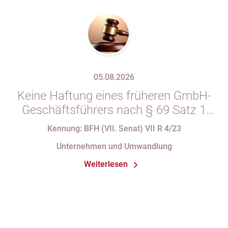
05.08.2026
Keine Haftung eines früheren GmbH-
Geschäftsführers nach § 69 Satz 1
i.V.m. § 34 Abs. 1 AO nach Verlust
Kennung: BFH (VII. Senat) VII R 4/23
seiner Organstellung bei fortdauernder
Unternehmen und Umwandlung
Eintragung im Handelsregister
Weiterlesen