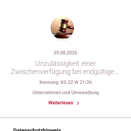
05.08.2026
Unzulässigkeit einer
Zwischenverfügung bei endgültigem
Eintragungshindernis und
Kennung: KG 22 W 21/26
Anforderungen an die Namensgebung
Unternehmen und Umwandlung
einer eGbR im Gesellschaftsregister
Weiterlesen
Datenschutzhinweis