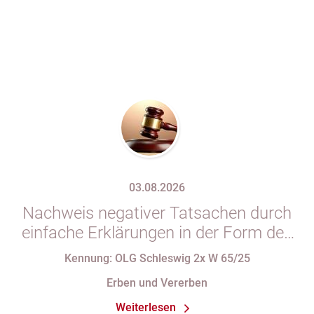
03.08.2026
Nachweis negativer Tatsachen durch
einfache Erklärungen in der Form des
§ 29 GBO (hier: Nichtgeltendmachung
Kennung: OLG Schleswig 2x W 65/25
des Pflichtteils)
Erben und Vererben
Weiterlesen