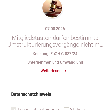
07.08.2026
Mitgliedstaaten dürfen bestimmte
Umstrukturierungsvorgänge nicht mit
indirekten Steuern belasten
Kennung: EuGH C-837/24
Unternehmen und Umwandlung
Weiterlesen
Datenschutzhinweis
Technisch notwendig
Statistik