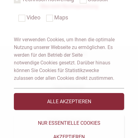
Übersicht Rechtsprechung
Video
Maps
Wir verwenden Cookies, um Ihnen die optimale
Nutzung unserer Webseite zu ermöglichen. Es
Notar Dresden
werden für den Betrieb der Seite
notwendige Cookies gesetzt. Darüber hinaus
können Sie Cookies für Statistikzwecke
Fachgebiete
zulassen oder allen Cookies direkt zustimmen.
Das Notariat
ALLE AKZEPTIEREN
Vorträge & Veröffentlichungen
Videos & Podcast
NUR ESSENTIELLE COOKIES
AKZEPTIEREN
Aktuelles