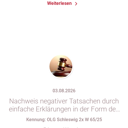
Weiterlesen
03.08.2026
Nachweis negativer Tatsachen durch
einfache Erklärungen in der Form des
§ 29 GBO (hier: Nichtgeltendmachung
Kennung: OLG Schleswig 2x W 65/25
des Pflichtteils)