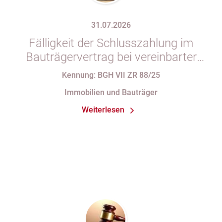
31.07.2026
Fälligkeit der Schlusszahlung im
Bauträgervertrag bei vereinbarter
Zahlung „nach vollständiger
Kennung: BGH VII ZR 88/25
Fertigstellung“ trotz im
Immobilien und Bauträger
Abnahmeprotokoll festgehaltener
Weiterlesen
Mängel am Sondereigentum