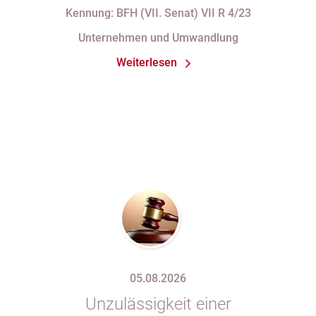
i.V.m. § 34 Abs. 1 AO nach Verlust
Kennung: BFH (VII. Senat) VII R 4/23
seiner Organstellung bei fortdauernder
Unternehmen und Umwandlung
Eintragung im Handelsregister
Weiterlesen
05.08.2026
Unzulässigkeit einer