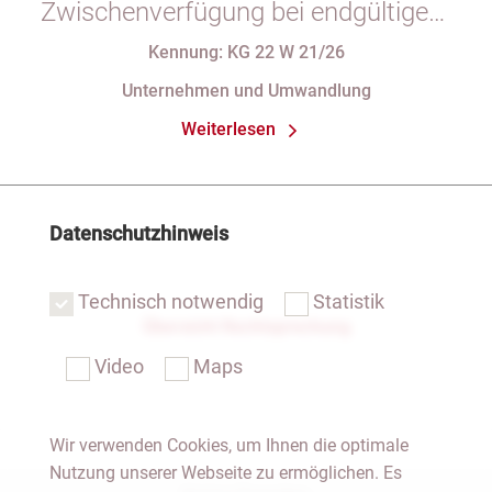
Zwischenverfügung bei endgültigem
Eintragungshindernis und
Kennung: KG 22 W 21/26
Anforderungen an die Namensgebung
Unternehmen und Umwandlung
einer eGbR im Gesellschaftsregister
Weiterlesen
Datenschutzhinweis
Technisch notwendig
Statistik
Übersicht Rechtsprechung
Video
Maps
Wir verwenden Cookies, um Ihnen die optimale
Nutzung unserer Webseite zu ermöglichen. Es