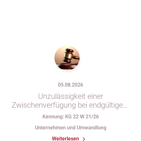
05.08.2026
Unzulässigkeit einer
Zwischenverfügung bei endgültigem
Eintragungshindernis und
Kennung: KG 22 W 21/26
Anforderungen an die Namensgebung
Unternehmen und Umwandlung
einer eGbR im Gesellschaftsregister
Weiterlesen