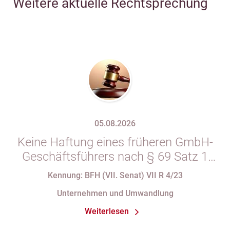
Weitere aktuelle Rechtsprechung
05.08.2026
Keine Haftung eines früheren GmbH-
Geschäftsführers nach § 69 Satz 1
i.V.m. § 34 Abs. 1 AO nach Verlust
Kennung: BFH (VII. Senat) VII R 4/23
seiner Organstellung bei fortdauernder
Unternehmen und Umwandlung
Eintragung im Handelsregister
Weiterlesen