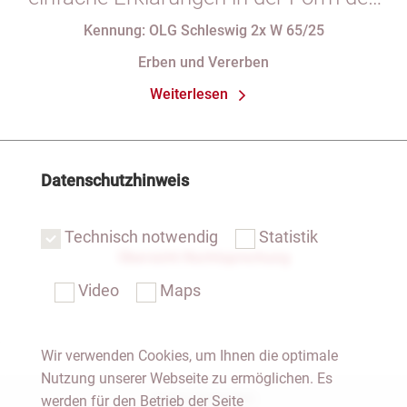
§ 29 GBO (hier: Nichtgeltendmachung
Kennung: OLG Schleswig 2x W 65/25
des Pflichtteils)
Erben und Vererben
Weiterlesen
Datenschutzhinweis
Technisch notwendig
Statistik
Übersicht Rechtsprechung
Video
Maps
Wir verwenden Cookies, um Ihnen die optimale
Nutzung unserer Webseite zu ermöglichen. Es
Notar Dresden
werden für den Betrieb der Seite