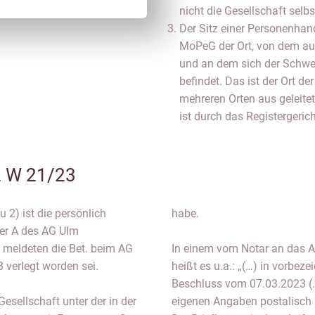
nicht die Gesellschaft sel
Der Sitz einer Personenhand
MoPeG der Ort, von dem aus
und an dem sich der Schwe
befindet. Das ist der Ort d
mehreren Orten aus geleite
ist durch das Registergeric
2 W 21/23
u 2) ist die persönlich
habe.
ter A des AG Ulm
meldeten die Bet. beim AG
In einem vom Notar an das A
B verlegt worden sei.
heißt es u.a.: „(…) in vorbez
Beschluss vom 07.03.2023 (…
sellschaft unter der in der
eigenen Angaben postalisch u