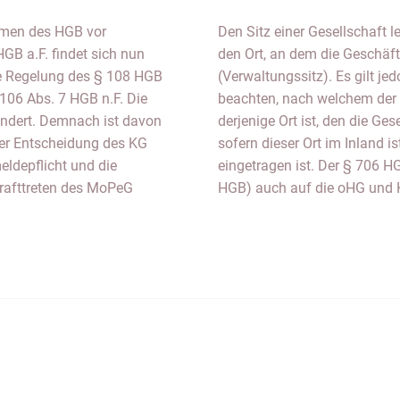
ormen des HGB vor
Den Sitz einer Gesellschaft l
HGB a.F. findet sich nun
den Ort, an dem die Geschäft
lte Regelung des § 108 HGB
(Verwaltungssitz). Es gilt j
 106 Abs. 7 HGB n.F. Die
beachten, nach welchem der 
rändert. Demnach ist davon
derjenige Ort ist, den die Ges
er Entscheidung des KG
sofern dieser Ort im Inland i
eldepflicht und die
eingetragen ist. Der § 706 H
krafttreten des MoPeG
HGB) auch auf die oHG und