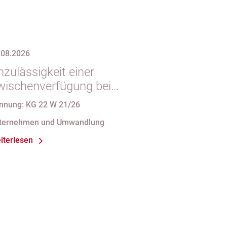
.08.2026
zulässigkeit einer
wischenverfügung bei
ndgültigem
nnung: KG 22 W 21/26
intragungshindernis und
ternehmen und Umwandlung
nforderungen an die
iterlesen
amensgebung einer eGbR im
sellschaftsregister