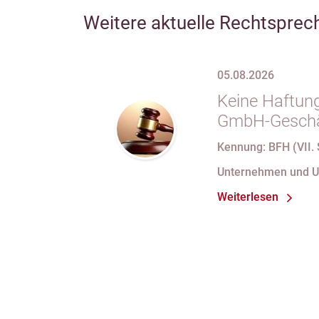
Weitere aktuelle Rechtsprec
05.08.2026
Keine Haftung
GmbH-Geschäf
69 Satz 1 i.V
Kennung: BFH (VII. 
nach Verlust 
Unternehmen und 
bei fortdauer
Weiterlesen
Handelsregist