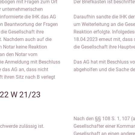
ebogen mit Fragen zum Ort
Der Briefkasten ist beschriftet
r unternehmerischen
 informierte die IHK das AG
Daraufhin sandte die IHK de
en Beantwortung der Fragen
um Weiterleitung an die Gese
die Gesellschaft ihre
Reaktion erfolgte. Infolgede
t. Nachdem auch auf die
18.04.2023 erneut mit, dass 
 Notar keine Reaktion
die Gesellschaft ihre Hauptv
 an den Notar vom
die Anmeldung mit Beschluss
Das AG hat mit Beschluss v
 das AG an, dass nicht
abgeholfen und die Sache de
 ihren Sitz nach B verlegt
 22 W 21/23
Nach den §§ 108 S. 1, 107 (a
schwerde zulässig ist.
Gesellschafter einer Kommand
Gesellschaft an einen ander