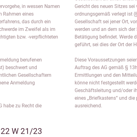
hervorgehe, in wessen Namen
Gericht des neuen Sitzes sei v
 im Rahmen eines
ordnungsgemäß verlegt ist (§
rfahrens, das durch ein
Gesellschaft sei jener Ort, v
schwerde im Zweifel als im
werden und an dem sich der
igten bzw. -verpflichteten
Betätigung befindet. Werde 
geführt, sei dies der Ort der
 Anmeldung berufenen
Diese Voraussetzungen seien 
bst) beschwert und
Auftrag des AG gemäß § 13h
tlichen Gesellschaftern
Ermittlungen und den Mittei
mmene Anmeldung
könne nicht festgestellt werde
Geschäftsleitung und/oder ih
eines „Briefkastens“ und die 
G habe zu Recht die
ausreichend.
n 22 W 21/23