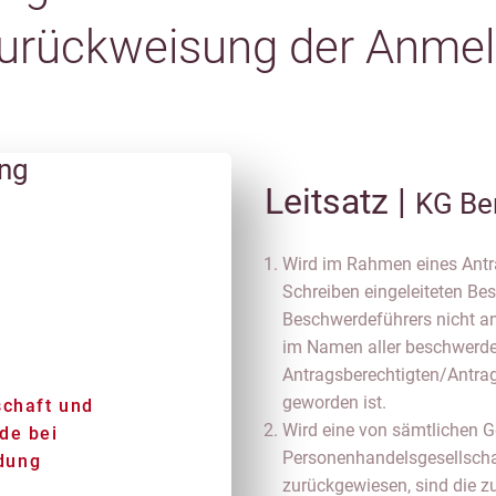
Zurückweisung der Anme
ung
Leitsatz |
KG Be
Wird im Rahmen eines Antra
Schreiben eingeleiteten B
Beschwerdeführers nicht an
im Namen aller beschwerd
Antragsberechtigten/Antrags
geworden ist.
schaft und
Wird eine von sämtlichen G
de bei
Personenhandelsgesellsc
dung
zurückgewiesen, sind die z