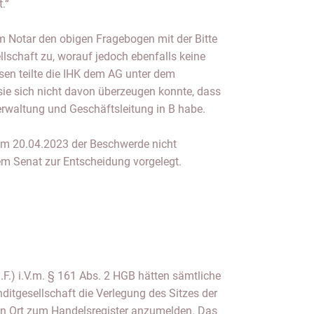
.“
m Notar den obigen Fragebogen mit der Bitte
llschaft zu, worauf jedoch ebenfalls keine
ssen teilte die IHK dem AG unter dem
sie sich nicht davon überzeugen konnte, dass
erwaltung und Geschäftsleitung in B habe.
om 20.04.2023 der Beschwerde nicht
m Senat zur Entscheidung vorgelegt.
.F.) i.V.m. § 161 Abs. 2 HGB hätten sämtliche
itgesellschaft die Verlegung des Sitzes der
en Ort zum Handelsregister anzumelden. Das