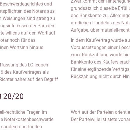
Zwar kommt der Hinterlegung
 Beschwerdegerichtes und
grundsätzlich dieselbe Erfül
mtspflichten des Notars aus
das Bankkonto zu. Allerdings
n Weisungen sind streng zu
amtlichen Handelns des Notar
ungsinteressen der Parteien
Aufgabe, über materiell-rech
teiwillens auf den Wortlaut
otar noch für das
In dem Kaufvertrag wurde aus
inen Wortsinn hinaus
Voraussetzungen einer Lösch
einer Rückzahlung wurde hie
Bankkonto des Käufers erac
uffassung des LG jedoch
für eine ergänzende Vertrags
 6 des Kaufvertrages als
Rückzahlung nicht durch Hin
Richter näher auf den Begriff
B 28/20
ell-rechtliche Fragen im
n Weisungen unterworfen.
eine Notarkostenbeschwerde
Der Parteiwille ist stets vorra
, sondern das für den