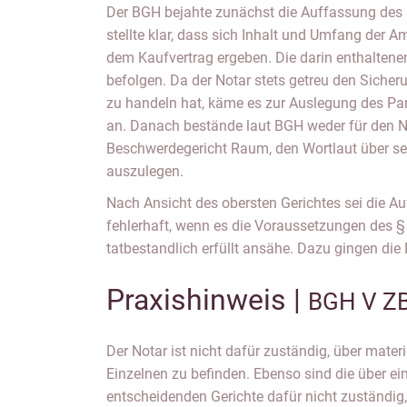
Der BGH bejahte zunächst die Auffassung des
stellte klar, dass sich Inhalt und Umfang der A
dem Kaufvertrag ergeben. Die darin enthaltene
befolgen. Da der Notar stets getreu den Sicher
zu handeln hat, käme es zur Auslegung des Par
an. Danach bestände laut BGH weder für den N
Beschwerdegericht Raum, den Wortlaut über se
auszulegen.
Nach Ansicht des obersten Gerichtes sei die A
fehlerhaft, wenn es die Voraussetzungen des §
tatbestandlich erfüllt ansähe. Dazu gingen die 
Praxishinweis |
BGH V Z
Der Notar ist nicht dafür zuständig, über materi
Wortlaut der Parteien orientieren und sind dere
Einzelnen zu befinden. Ebenso sind die über 
entscheidenden Gerichte dafür nicht zuständig