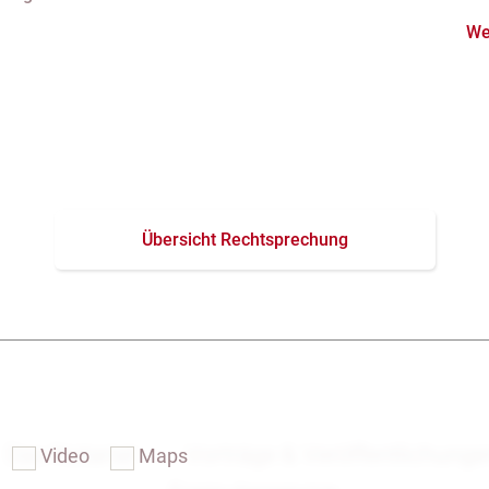
koll festgehaltener
We
ondereigentum
Übersicht Rechtsprechung
Das Notariat
Vorträge & Veröffentlichung
Video
Maps