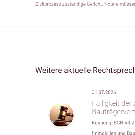
Zivilprozess zuständige Gericht. Notare müsse
Weitere aktuelle Rechtsprec
31.07.2026
Fälligkeit de
Bauträgervert
Zahlung „nach
Kennung: BGH VII Z
Fertigstellung
Immobilien und Bau