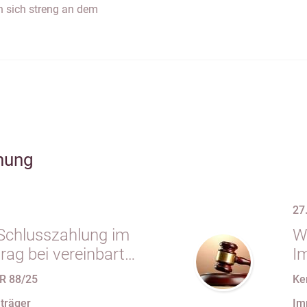
n sich streng an dem
hung
27
r Schlusszahlung im
W
rag bei vereinbarter
I
 vollständiger
R 88/25
Ke
“ trotz im
träger
Im