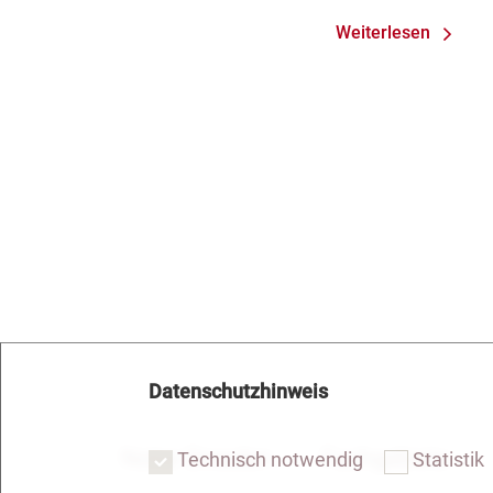
Abnahmeproto
Weiterlesen
Mängel am S
Datenschutzhinweis
Notar Dresden
Fachgebiete
Technisch notwendig
Statistik