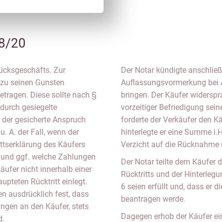
8/20
tücksgeschäfts. Zur
Der Notar kündigte anschlie
 zu seinen Gunsten
Auflassungsvormerkung bei 
tragen. Diese sollte nach §
bringen. Der Käufer widersp
durch gesiegelte
vorzeitiger Befriedigung se
s der gesicherte Anspruch
forderte der Verkäufer den K
u. A. der Fall, wenn der
hinterlegte er eine Summe i.
ittserklärung des Käufers
Verzicht auf die Rücknahme 
ob und ggf. welche Zahlungen
Der Notar teilte dem Käufer 
äufer nicht innerhalb einer
Rücktritts und der Hinterle
pteten Rücktritt einlegt.
6 seien erfüllt und, dass e
n ausdrücklich fest, dass
beantragen werde.
ngen an den Käufer, stets
Dagegen erhob der Käufer e
d.