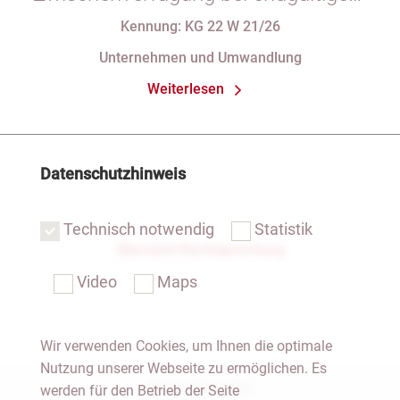
Eintragungshindernis und
Kennung: KG 22 W 21/26
Anforderungen an die Namensgebung
Unternehmen und Umwandlung
einer eGbR im Gesellschaftsregister
Weiterlesen
Datenschutzhinweis
Technisch notwendig
Statistik
Übersicht Rechtsprechung
Video
Maps
Wir verwenden Cookies, um Ihnen die optimale
Nutzung unserer Webseite zu ermöglichen. Es
Notar Dresden
werden für den Betrieb der Seite