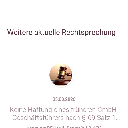
Weitere aktuelle Rechtsprechung
05.08.2026
Keine Haftung eines früheren GmbH-
Geschäftsführers nach § 69 Satz 1
i.V.m. § 34 Abs. 1 AO nach Verlust