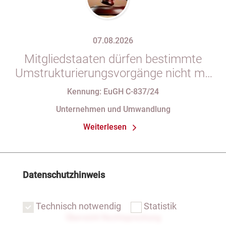
07.08.2026
Mitgliedstaaten dürfen bestimmte
Umstrukturierungsvorgänge nicht mit
indirekten Steuern belasten
Kennung: EuGH C-837/24
Unternehmen und Umwandlung
Weiterlesen
Datenschutzhinweis
Technisch notwendig
Statistik
Übersicht Rechtsprechung