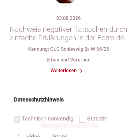
03.08.2026
Nachweis negativer Tatsachen durch
einfache Erklärungen in der Form des
§ 29 GBO (hier: Nichtgeltendmachung
Kennung: OLG Schleswig 2x W 65/25
des Pflichtteils)
Erben und Vererben
Weiterlesen
Datenschutzhinweis
Technisch notwendig
Statistik
Übersicht Rechtsprechung
Video
Maps