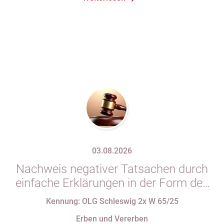
03.08.2026
Nachweis negativer Tatsachen durch
einfache Erklärungen in der Form des
§ 29 GBO (hier: Nichtgeltendmachung
Kennung: OLG Schleswig 2x W 65/25
des Pflichtteils)
Erben und Vererben