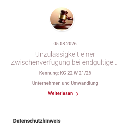
05.08.2026
Unzulässigkeit einer
Zwischenverfügung bei endgültigem
Eintragungshindernis und
Kennung: KG 22 W 21/26
Anforderungen an die Namensgebung
Unternehmen und Umwandlung
einer eGbR im Gesellschaftsregister
Weiterlesen
Datenschutzhinweis