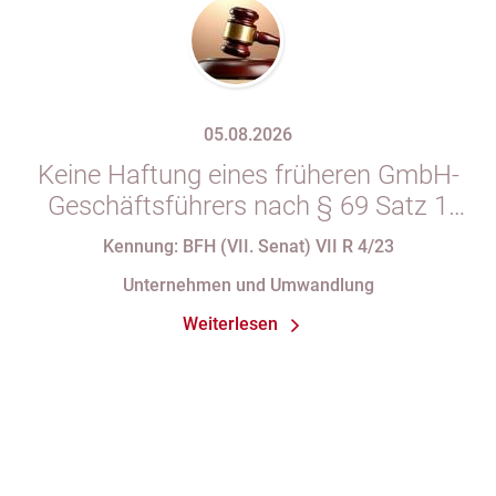
05.08.2026
Keine Haftung eines früheren GmbH-
Geschäftsführers nach § 69 Satz 1
i.V.m. § 34 Abs. 1 AO nach Verlust
Kennung: BFH (VII. Senat) VII R 4/23
seiner Organstellung bei fortdauernder
Unternehmen und Umwandlung
Eintragung im Handelsregister
Weiterlesen