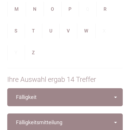
M
N
O
P
Q
R
S
T
U
V
W
X
Y
Z
Ihre Auswahl ergab 14 Treffer
Fälligkeit
Fälligkeitsmitteilung