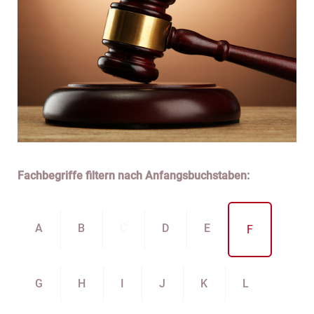
Fachbegriffe filtern nach Anfangsbuchstaben:
A
B
C
D
E
F
G
H
I
J
K
L