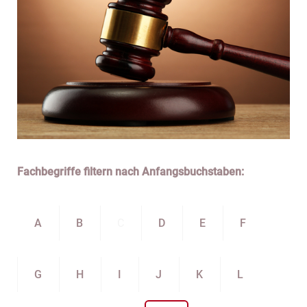
Fachbegriffe filtern nach Anfangsbuchstaben:
A
B
C
D
E
F
G
H
I
J
K
L