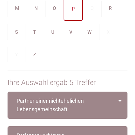
M
N
O
Q
R
P
S
T
U
V
W
X
Y
Z
Ihre Auswahl ergab 5 Treffer
Partner einer nichtehelichen
Lebensgemeinschaft