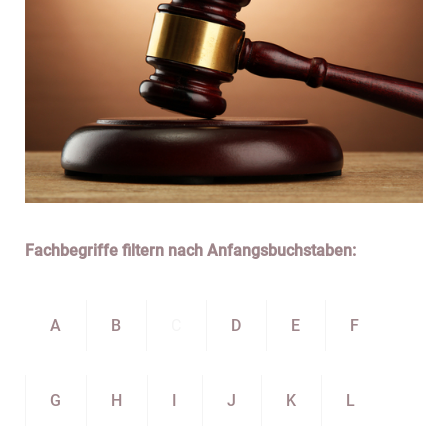
Fachbegriffe filtern nach Anfangsbuchstaben:
A
B
C
D
E
F
G
H
I
J
K
L