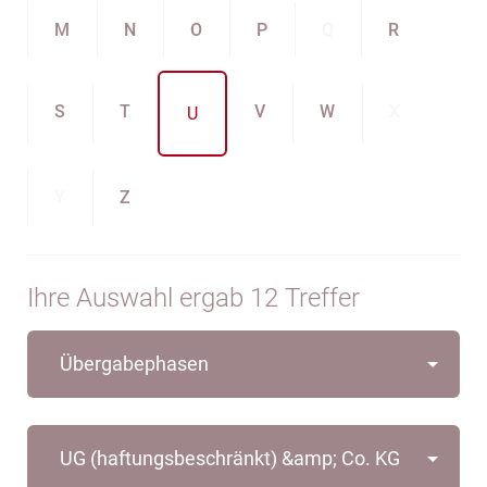
M
N
O
P
Q
R
S
T
V
W
X
U
Y
Z
Ihre Auswahl ergab 12 Treffer
Übergabephasen
UG (haftungsbeschränkt) &amp; Co. KG