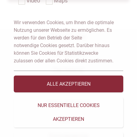
Video
Maps
Wir verwenden Cookies, um Ihnen die optimale
Nutzung unserer Webseite zu ermöglichen. Es
Notar Dresden
werden für den Betrieb der Seite
notwendige Cookies gesetzt. Darüber hinaus
können Sie Cookies für Statistikzwecke
Fachgebiete
zulassen oder allen Cookies direkt zustimmen.
Das Notariat
ALLE AKZEPTIEREN
Vorträge & Veröffentlichungen
Videos & Podcast
NUR ESSENTIELLE COOKIES
AKZEPTIEREN
Aktuelles
Formularservice