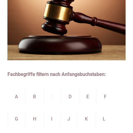
Fachbegriffe filtern nach Anfangsbuchstaben:
A
B
C
D
E
F
G
H
I
J
K
L