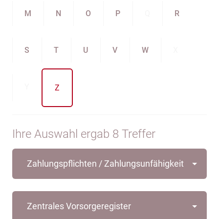
M
N
O
P
Q
R
S
T
U
V
W
X
Y
Z
Ihre Auswahl ergab 8 Treffer
Zahlungspflichten / Zahlungsunfähigkeit
Zentrales Vorsorgeregister