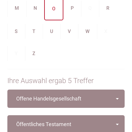
M
N
P
Q
R
O
S
T
U
V
W
X
Y
Z
Ihre Auswahl ergab 5 Treffer
Offene Handelsgesellschaft
Öffentliches Testament