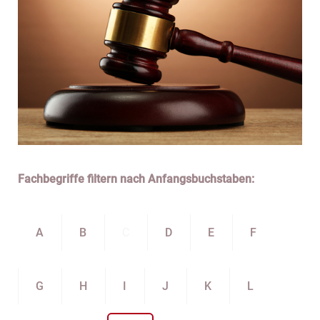
Fachbegriffe filtern nach Anfangsbuchstaben:
A
B
C
D
E
F
G
H
I
J
K
L